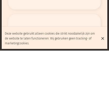
Deze website gebruikt alleen cookies die strikt noodzakelijk zijn om
Endroit très agréable pour se ressourcer
de website te laten functioneren. Wij gebruiken geen tracking- of
avec un sandwich avec des produits frais.
marketingcookies.
Top équipe👍
Alessandro Russo
Sandwichs excellents à prix raisonnable.
Bénévoles