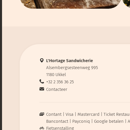
L'Hortage Sandwicherie
Alsembergsesteenweg 995
1180 Ukkel
+32 2 356 36 25
Contacteer
Contant
Visa
Mastercard
Ticket Restau
Bancontact
Payconiq
Google betalen
A
Fietsenstalling