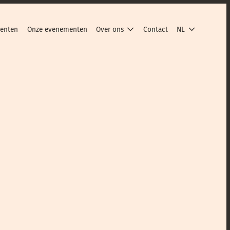
menten
Onze evenementen
Over ons
Contact
NL