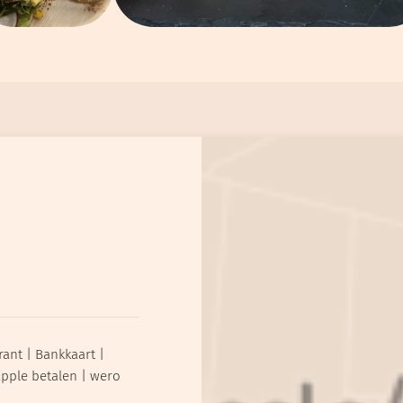
rant
Bankkaart
pple betalen
wero