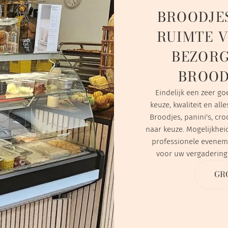
BROODJES
RUIMTE 
BEZORG
BROOD
Eindelijk een zeer go
keuze, kwaliteit en all
Broodjes, panini's, cr
naar keuze. Mogelijkhei
professionele evenem
voor uw vergaderinge
GR