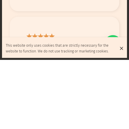
Endroit très agréable pour se ressourcer
This website only uses cookies that are strictly necessary for the
avec un sandwich avec des produits frais.
website to function. We do not use tracking or marketing cookies.
Top équipe👍
Alessandro Russo
Sandwichs excellents à prix raisonnable.
Bénévoles